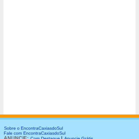
Sobre o EncontraCaxiasdoSul
Fale com EncontraCaxiasdoSul
ANUNCIE:
|
Com Destaque
Anuncie Grátis