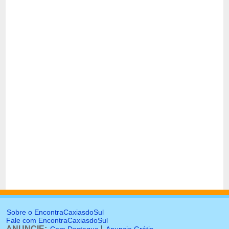
Sobre o EncontraCaxiasdoSul
Fale com EncontraCaxiasdoSul
ANUNCIE:
|