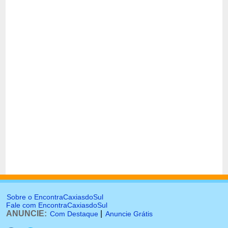
Sobre o EncontraCaxiasdoSul
Fale com EncontraCaxiasdoSul
ANUNCIE:
|
Com Destaque
Anuncie Grátis