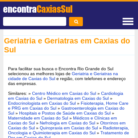
encontra
CaxiasSul
Geriatria e Geriatras em Caxias do
Sul
Para facilitar sua busca o Encontra Rio Grande do Sul
selecionou as melhores lojas de
Geriatria e Geriatras na
cidade de Caxias do Sul
e região, com telefones e endereço
das empresas.
Similares: »
Centro Médico em Caxias do Sul
»
Cardiologia
em Caxias do Sul
»
Dermatologia em Caxias do Sul
»
Endocrinologista em Caxias do Sul
»
Fisioterapia, Home Care
e PRG em Caxias do Sul
»
Gastroenterologia em Caxias do
Sul
»
Hospitais e Postos de Saúde em Caxias do Sul
»
Maternidade em Caxias do Sul
»
Médicos e Clínicas em
Caxias do Sul
»
Nefrologia em Caxias do Sul
»
Otorrinos em
Caxias do Sul
»
Quiropraxia em Caxias do Sul
»
Radioterapia,
Oncologia e Quimioterapia em Caxias do Sul
»
Tratamento de
Dor em Caxias do Sul