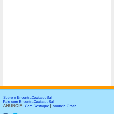
Sobre o EncontraCaxiasdoSul
Fale com EncontraCaxiasdoSul
ANUNCIE:
|
Com Destaque
Anuncie Grátis