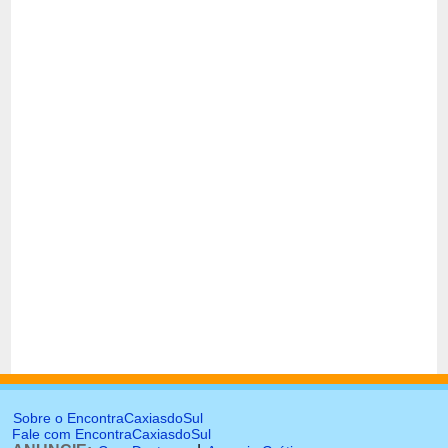
Sobre o EncontraCaxiasdoSul
Fale com EncontraCaxiasdoSul