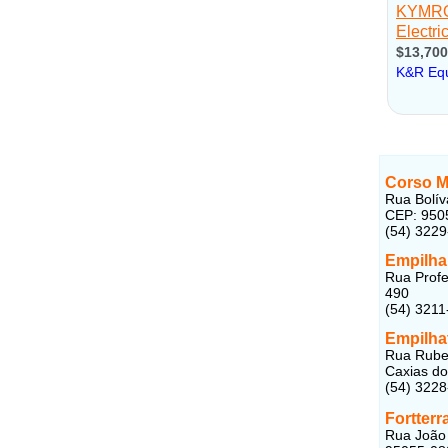
Corso M
Rua Bolív
CEP: 950
(54) 322
Empilha
Rua Profe
490
(54) 3211
Empilha
Rua Rubem
Caxias do
(54) 322
Fortterr
Rua João 