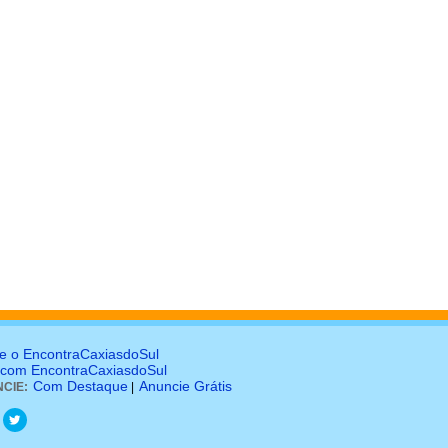
e o EncontraCaxiasdoSul
 com EncontraCaxiasdoSul
Com Destaque
Anuncie Grátis
CIE:
|