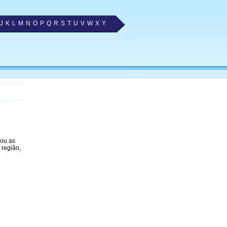
J
K
L
M
N
O
P
Q
R
S
T
U
V
W
X
Y
nou as
 região,