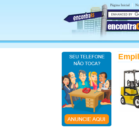
|
Página Inicial
No
encontra
Empil