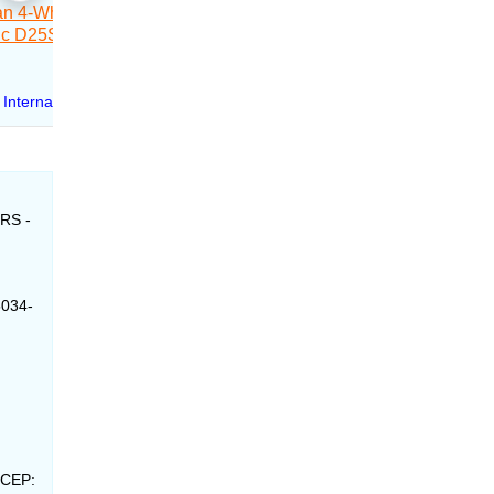
 RS -
5034-
 CEP: