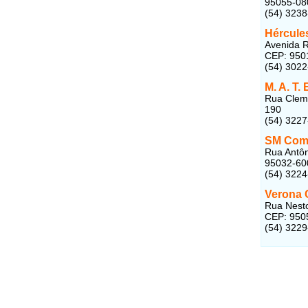
95055-08
(54) 323
Hércule
Avenida R
CEP: 950
(54) 3022
M. A. T.
Rua Cleme
190
(54) 322
SM Come
Rua Antôn
95032-60
(54) 3224
Verona 
Rua Nesto
CEP: 950
(54) 322