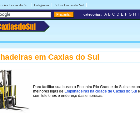
|
|
|
tícias Caxias do Sul
Categorias
Sobre Caxias do Sul
A
B
C
D
E
F
G
H
I
categorias:
CaxiasdoSul
hadeiras em Caxias do Sul
Para facilitar sua busca o Encontra Rio Grande do Sul selecio
melhores lojas de
Empilhadeiras na cidade de Caxias do Sul
e
com telefones e endereço das empresas.