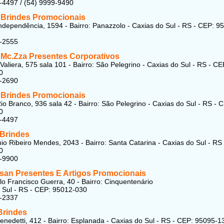
-4497 / (54) 9999-9490
 Brindes Promocionais
ndependência, 1594 - Bairro: Panazzolo - Caxias do Sul - RS - CEP: 9
8-2555
 Mc.Zza Presentes Corporativos
Valiera, 575 sala 101 - Bairro: São Pelegrino - Caxias do Sul - RS - CE
0
5-2690
 Brindes Promocionais
io Branco, 936 sala 42 - Bairro: São Pelegrino - Caxias do Sul - RS - 
0
5-4497
 Brindes
io Ribeiro Mendes, 2043 - Bairro: Santa Catarina - Caxias do Sul - RS
0
4-9900
san Presentes E Artigos Promocionais
o Francisco Guerra, 40 - Bairro: Cinquentenário
 Sul - RS - CEP: 95012-030
5-2337
Brindes
nedetti, 412 - Bairro: Esplanada - Caxias do Sul - RS - CEP: 95095-1