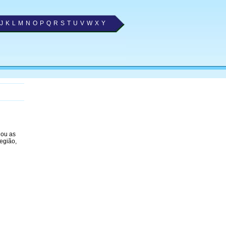
J
K
L
M
N
O
P
Q
R
S
T
U
V
W
X
Y
nou as
egião,