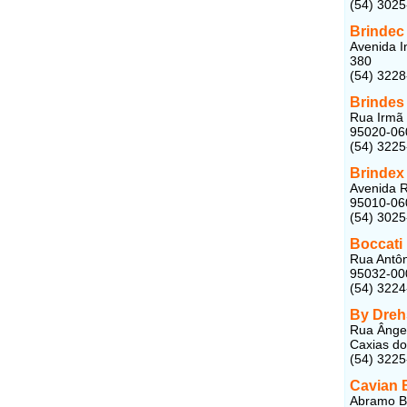
(54) 3025
Brindec
Avenida I
380
(54) 322
Brindes
Rua Irmã 
95020-06
(54) 322
Brindex
Avenida R
95010-06
(54) 302
Boccati
Rua Antôn
95032-00
(54) 322
By Dreh
Rua Ângel
Caxias do
(54) 322
Cavian 
Abramo Be