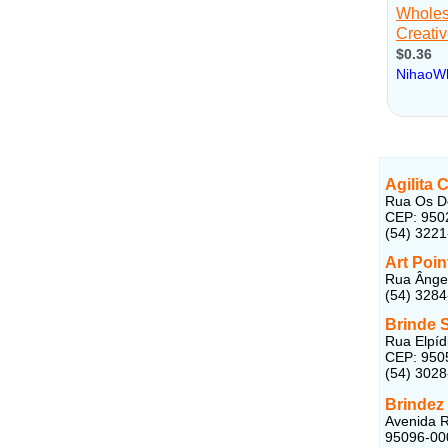
Agilita
Rua Os De
CEP: 950
(54) 322
Art Poin
Rua Ângel
(54) 328
Brinde 
Rua Elpídi
CEP: 950
(54) 302
Brindez
Avenida R
95096-00