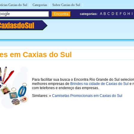
|
|
|
tícias Caxias do Sul
Categorias
Sobre Caxias do Sul
A
B
C
D
E
F
G
H
I
categorias:
CaxiasdoSul
es em Caxias do Sul
Para facilitar sua busca o Encontra Rio Grande do Sul selecio
melhores empresas de
Brindes na cidade de Caxias do Sul
e r
com telefones e endereço das empresas.
Similares: »
Camisetas Promocionais em Caxias do Sul