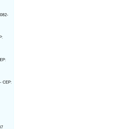
5082-
P:
CEP:
 - CEP:
37