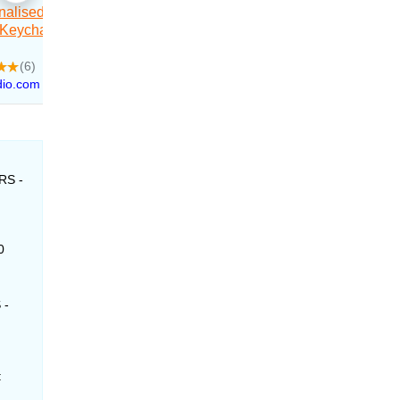
 RS -
0
 -
: