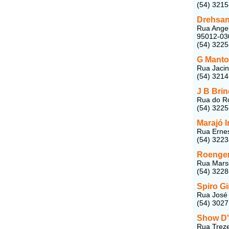
(54) 3215
Drehsan
Rua Angel
95012-03
(54) 322
G Manto
Rua Jacin
(54) 3214
J B Bri
Rua do Ro
(54) 322
Marajó 
Rua Ernes
(54) 322
Roenger
Rua Marse
(54) 322
Spiro Gi
Rua José 
(54) 302
Show D'
Rua Treze