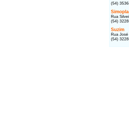
(54) 353
Simopla
Rua Silve
(54) 322
Suzim
Rua José 
(54) 322