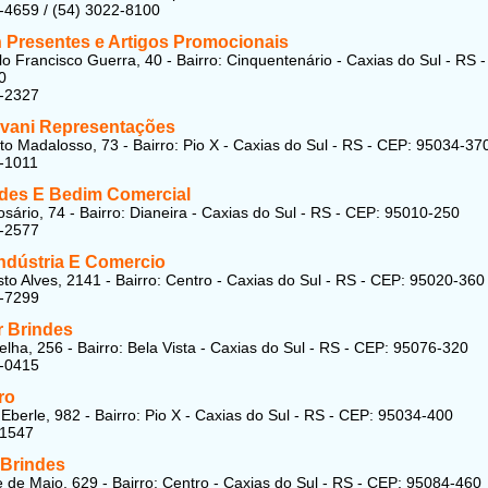
-4659 / (54) 3022-8100
 Presentes e Artigos Promocionais
o Francisco Guerra, 40 - Bairro: Cinquentenário - Caxias do Sul - RS 
0
5-2327
vani Representações
to Madalosso, 73 - Bairro: Pio X - Caxias do Sul - RS - CEP: 95034-37
-1011
ndes E Bedim Comercial
sário, 74 - Bairro: Dianeira - Caxias do Sul - RS - CEP: 95010-250
5-2577
Indústria E Comercio
to Alves, 2141 - Bairro: Centro - Caxias do Sul - RS - CEP: 95020-360
3-7299
 Brindes
lha, 256 - Bairro: Bela Vista - Caxias do Sul - RS - CEP: 95076-320
8-0415
ro
Eberle, 982 - Bairro: Pio X - Caxias do Sul - RS - CEP: 95034-400
71547
Brindes
 de Maio, 629 - Bairro: Centro - Caxias do Sul - RS - CEP: 95084-460