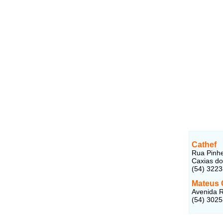
Cathef
Rua Pinhe
Caxias do
(54) 322
Mateus 
Avenida R
(54) 302