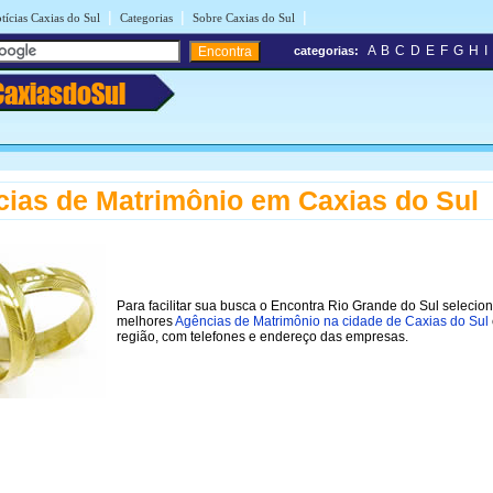
|
|
|
tícias Caxias do Sul
Categorias
Sobre Caxias do Sul
A
B
C
D
E
F
G
H
I
categorias:
CaxiasdoSul
ias de Matrimônio em Caxias do Sul
Para facilitar sua busca o Encontra Rio Grande do Sul selecio
melhores
Agências de Matrimônio na cidade de Caxias do Sul
região, com telefones e endereço das empresas.