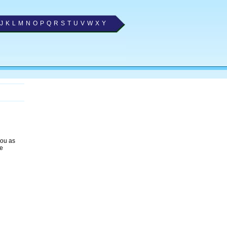
J
K
L
M
N
O
P
Q
R
S
T
U
V
W
X
Y
nou as
e