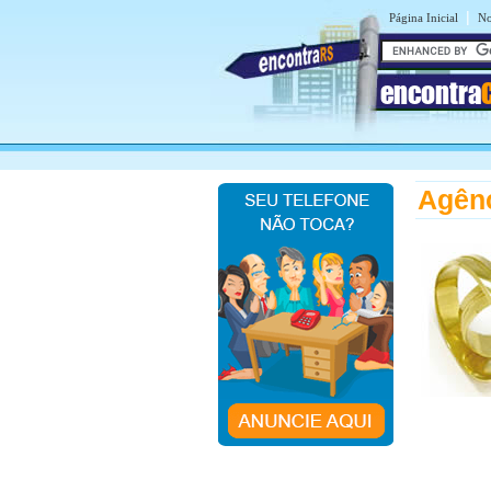
|
Página Inicial
No
encontra
Agênc