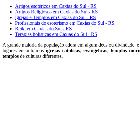
Artigos esotéricos em Caxias do Sul - RS
Artigos Religiosos em Caxias do Sul - RS
Igrejas e Templos em Caxias do Sul - RS
Profissionais de esoterismo em Caxias do Sul - RS
Reiki em Caxias do Sul - RS
Terapias holísticas em Caxias do Sul - RS
A grande maioria da população adora em algum deus ou divindade, e 
lugares encontramos
igrejas católicas
,
evangélicas
,
templos mor
templos
de culturas diferentes.